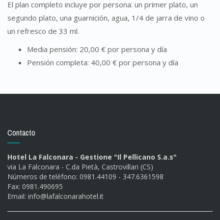
El plan completo incluye por persona: un primer plato, un
segundo plato, una guarnición, agua, 1/4 de jarra de vino o
un refresco de 33 ml.
Media pensión: 20,00 € por persona y día
Pensión completa: 40,00 € por persona y día
Contacto
Hotel La Falconara - Gestione "Il Pellicano S.a.s"
via La Falconara - C.da Pietà, Castrovillari (CS)
Números de teléfono: 0981.44109 - 347.6361598
Fax: 0981.490695
Email:
info@lafalconarahotel.it