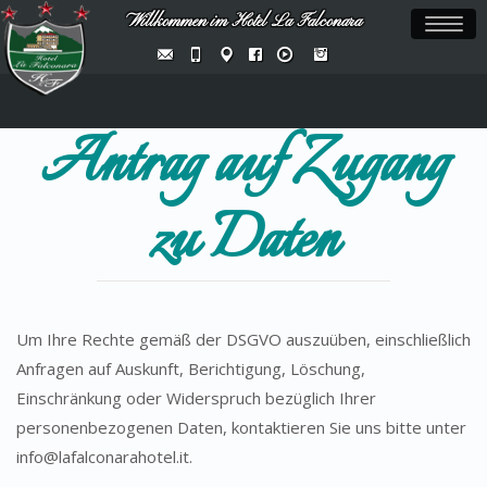
Willkommen im Hotel La Falconara
Toggl
naviga
Antrag auf Zugang
zu Daten
Um Ihre Rechte gemäß der DSGVO auszuüben, einschließlich
Anfragen auf Auskunft, Berichtigung, Löschung,
Einschränkung oder Widerspruch bezüglich Ihrer
personenbezogenen Daten, kontaktieren Sie uns bitte unter
info@lafalconarahotel.it.