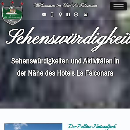
Willkommen im Hotel La Falconara
Toggl
naviga
Sehenswürdigkei
Sehenswürdigkeiten und Aktivitäten in
der Nähe des Hotels La Falconara
Der Pollino-Nationalpark