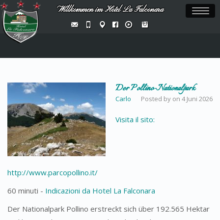
Willkommen im Hotel La Falconara
Toggl
naviga
Der Pollino-Nationalpark
Carlo
Posted by
on
4 Juni 2026
Visita il sito:
http://www.parcopollino.it/
60 minuti -
Indicazioni da Hotel La Falconara
Der Nationalpark Pollino erstreckt sich über 192.565 Hektar