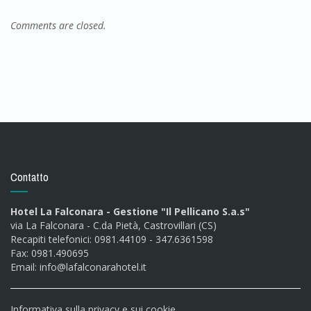
Comments are closed.
Contatto
Hotel La Falconara - Gestione "Il Pellicano S.a.s"
via La Falconara - C.da Pietà, Castrovillari (CS)
Recapiti telefonici: 0981.44109 - 347.6361598
Fax: 0981.490695
Email:
info@lafalconarahotel.it
Informativa sulla privacy e sui cookie