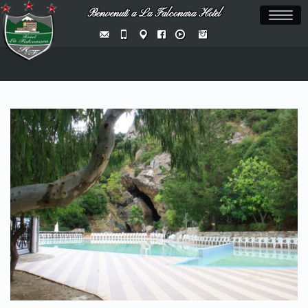
Benvenuti a La Falconara Hotel
Toggl
naviga